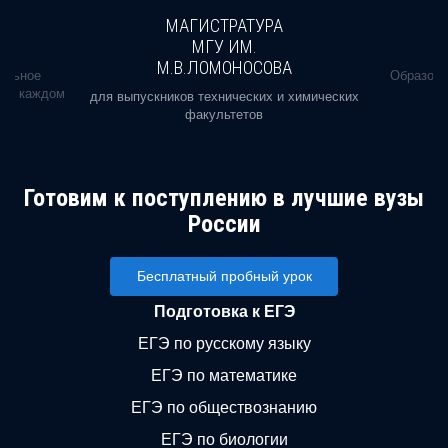
МАГИСТРАТУРА
МГУ ИМ.
М.В.ЛОМОНОСОВА
альное
Образова
ь в каждом
для выпускников технических и химических
факультетов
Готовим к поступлению в лучшие вузы
России
Бесплатный пробный урок
Подготовка к ЕГЭ
ЕГЭ по русскому языку
ЕГЭ по математике
ЕГЭ по обществознанию
ЕГЭ по биологии