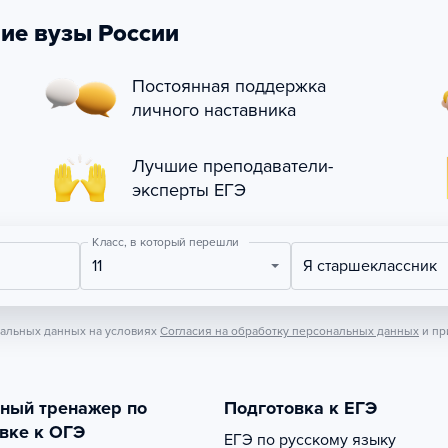
ие вузы России
Постоянная поддержка
личного наставника
Лучшие преподаватели-
эксперты ЕГЭ
Класс, в который перешли
11
Я старшеклассник
нальных данных на условиях
Согласия на обработку персональных данных
и пр
тный тренажер по
Подготовка к ЕГЭ
вке к ОГЭ
ЕГЭ по русскому языку