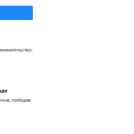
нимательство;
аде
енов, победив