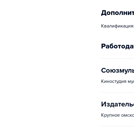
Дополни
Квалификация:
Работода
Союзмул
Киностудия м
Издатель
Крупное омско