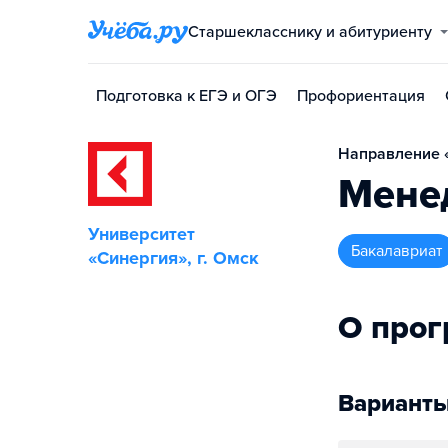
Старшекласснику и абитуриенту
Подготовка к ЕГЭ и ОГЭ
Профориентация
Направление 
Мене
Университет
бакалавриат
«Синергия», г. Омск
О про
Варианты