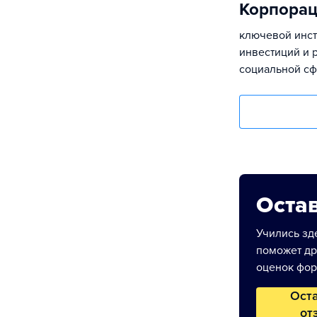
Корпорац
ключевой инст
инвестиций и 
социальной сф
Остав
Учились зде
поможет др
оценок фор
Ост
от