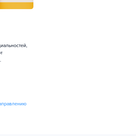
иальностей,
т
.
направлению