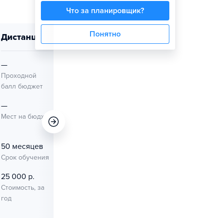
Что за планировщик?
Понятно
дистанционно
—
—
Проходной
Проходной
балл бюджет
балл платное
—
—
Мест на бюджет
Мест на
платное
50 месяцев
—
Срок обучения
Начало занятий
25 000 р.
Стоимость, за
год