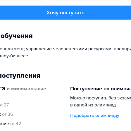
Хочу поступить
 обучения
неджмент; управление человеческими ресурсами; предпри
 шоу-бизнесе
поступления
ГЭ
и минимальные
Поступление по олимпи
Можно поступить без экзам
от 27
в одной из олимпиад
к
от 36
Подобрать олимпиаду
нание
от 42