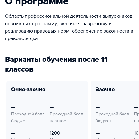
О программе
Область профессиональной деятельности выпускников,
освоивших программу, включает разработку и
реализацию правовых норм; обеспечение законности и
правопорядка.
Варианты обучения после 11
классов
очно-заочно
заочно
—
—
—
—
Проходной балл
Проходной балл
Проходной балл
Пр
бюджет
платное
бюджет
пл
—
1200
—
1