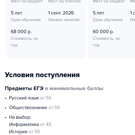
Мест на бюджет
Мест на платное
Мест на бюджет
Ме
5 лет
1 сент. 2026
5 лет
1 
Срок обучения
Начало занятий
Срок обучения
На
68 000 р.
60 000 р.
Стоимость, за
Стоимость, за
год
год
Условия поступления
Предметы ЕГЭ
и минимальные баллы
русский язык
от 50
обществознание
от 55
На выбор:
информатика
от 45
история
от 55