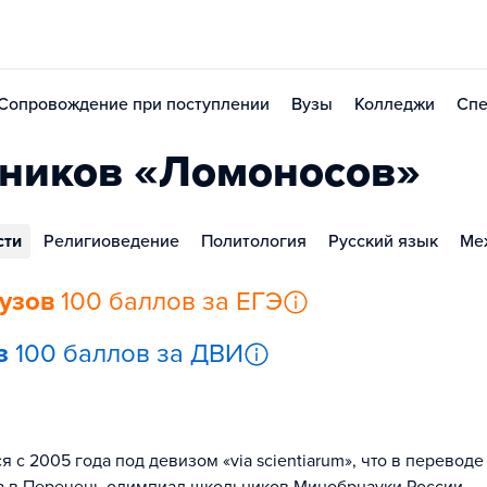
Сопровождение при поступлении
Вузы
Колледжи
Спе
ников «Ломоносов»
сти
Религиоведение
Политология
Русский язык
Ме
вузов
100 баллов за ЕГЭ
з
100 баллов за ДВИ
 2005 года под девизом «via scientiarum», что в переводе