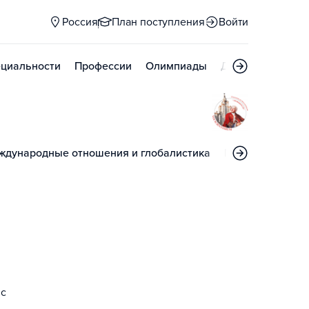
Россия
План поступления
Войти
циальности
Профессии
Олимпиады
Дни открытых д
ждународные отношения и глобалистика
Механика и мат
 с