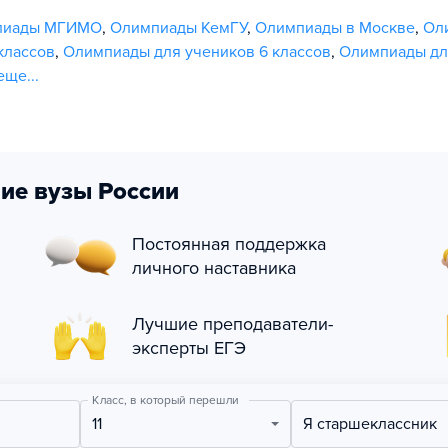
пиады МГИМО
,
Олимпиады КемГУ
,
Олимпиады в Москве
,
Ол
классов
,
Олимпиады для учеников 6 классов
,
Олимпиады для
еще...
ие вузы России
Постоянная поддержка
личного наставника
Лучшие преподаватели-
эксперты ЕГЭ
Класс, в который перешли
11
Я старшеклассник