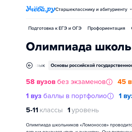
Старшекласснику и абитуриенту
Подготовка к ЕГЭ и ОГЭ
Профориентация
Олимпиада школь
Иностранный язык
Основы российской государственно
58 вузов
без экзаменов
45 
1 вуз
баллы в портфолио
1 ву
5-11
классы
1
уровень
Олимпиада школьников «Ломоносов» проводится с