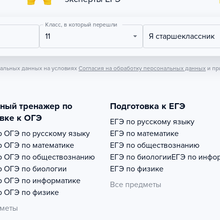
Класс, в который перешли
11
Я старшеклассник
нальных данных на условиях
Согласия на обработку персональных данных
и пр
тный тренажер по
Подготовка к ЕГЭ
вке к ОГЭ
ЕГЭ по русскому языку
р
ОГЭ по русскому языку
ЕГЭ по математике
р
ОГЭ по математике
ЕГЭ по обществознанию
р
ОГЭ по обществознанию
ЕГЭ по биологии
ЕГЭ по инфо
р
ОГЭ по биологии
ЕГЭ по физике
р
ОГЭ по информатике
Все предметы
р
ОГЭ по физике
дметы