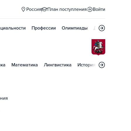
Россия
План поступления
Войти
циальности
Профессии
Олимпиады
Дни открытых д
ика
Математика
Лингвистика
История искусств
Инф
ания