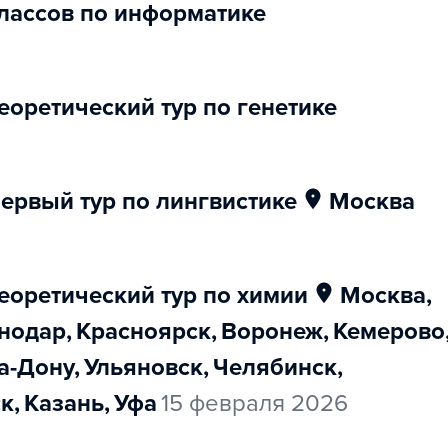
 классов по информатике
еоретический тур по генетике
первый тур по лингвистике
Москва
еоретический тур по химии
Москва
,
снодар
,
Красноярск
,
Воронеж
,
Кемерово
на-Дону
,
Ульяновск
,
Челябинск
,
ск
,
Казань
,
Уфа
15 февраля 2026