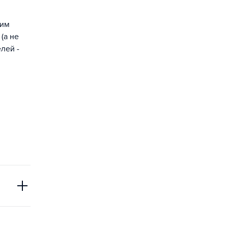
шим
(а не
лей -