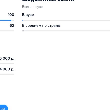
Всего в вузе
100
В вузе
62
В среднем по стране
0 000 р.
4 000 р.
тия