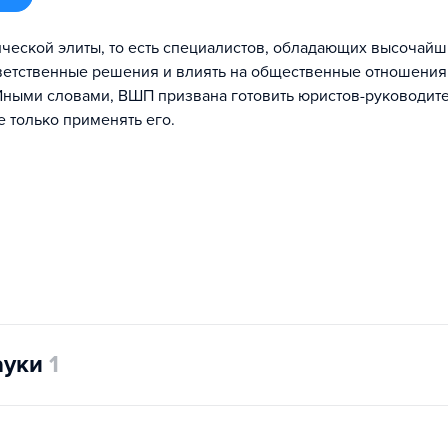
ической элиты, то есть специалистов, обладающих высочай
ветственные решения и влиять на общественные отношения 
 Иными словами, ВШП призвана готовить юристов-руководите
е только применять его.
ауки
1