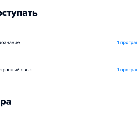
оступать
вознание
1 прогр
остранный язык
1 прогр
ура