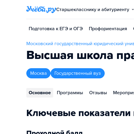
Старшекласснику и абитуриенту
Подготовка к ЕГЭ и ОГЭ
Профориентация
Московский государственный юридический унив
Высшая школа пра
Москва
Государственный вуз
Основное
Программы
Отзывы
Меропри
Ключевые показатели 
Проходной балл