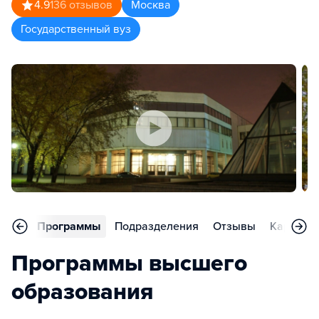
4.9
136
отзывов
Москва
Государственный вуз
вное
Программы
Подразделения
Отзывы
Карьера
Программы высшего
образования