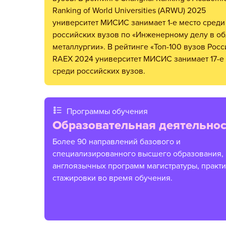
Ranking of World Universities (ARWU) 2025
университет МИСИС занимает 1-е место среди
российских вузов по «Инженерному делу в об
металлургии». В рейтинге «Топ-100 вузов Росс
RAEX 2024 университет МИСИС занимает 17-е
среди российских вузов.
Программы обучения
Образовательная деятельнос
Более 90 направлений базового и
специализированного высшего образования, 
англоязычных программ магистратуры, практи
стажировки во время обучения.