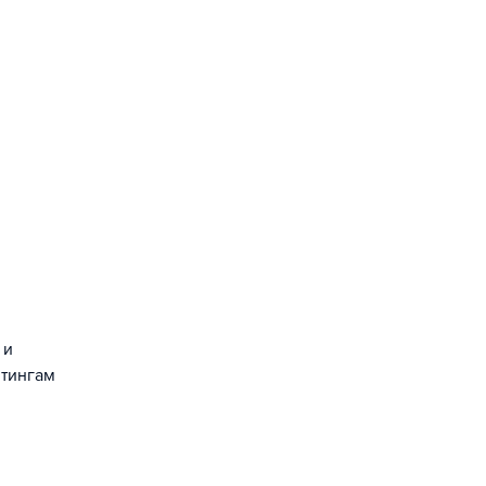
 и
йтингам