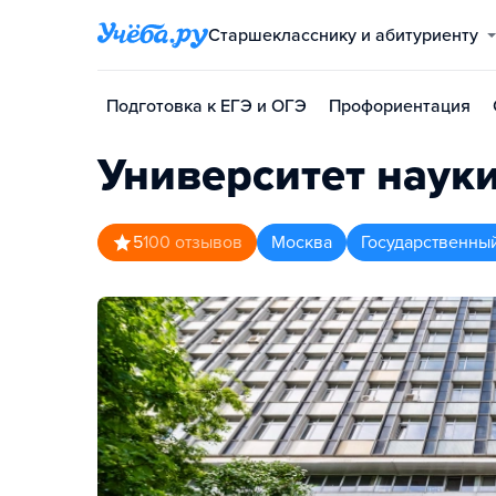
Старшекласснику и абитуриенту
Подготовка к ЕГЭ и ОГЭ
Профориентация
Университет наук
5
100
отзывов
Москва
Государственны