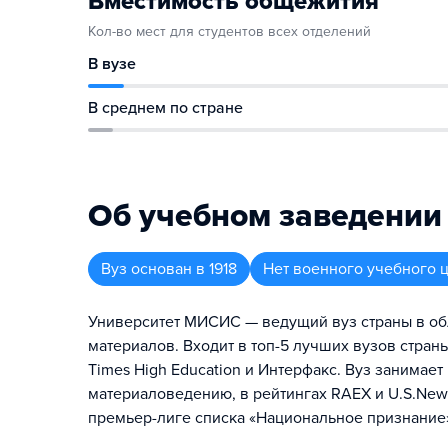
Вместимость общежития
Кол-во мест для студентов всех отделений
В вузе
В среднем по стране
Об учебном заведении
Вуз
основан в
1918
Нет военного учебного 
Университет МИСИС — ведущий вуз страны в об
материалов. Входит в топ-5 лучших вузов страны
Times High Education и Интерфакс. Вуз занимае
материаловедению, в рейтингах RAEX и U.S.New
премьер-лиге списка «Национальное признание»