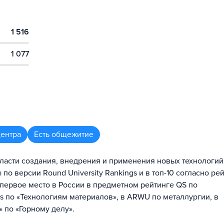
1 516
1 077
центра
Есть общежитие
ласти создания, внедрения и применения новых технологий
 по версии Round University Rankings и в топ-10 согласно ре
т первое место в России в предметном рейтинге QS по
s по «Технологиям материалов», в ARWU по металлургии, в
 по «Горному делу».