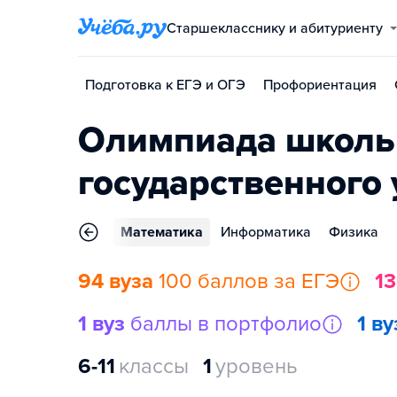
Старшекласснику и абитуриенту
Подготовка к ЕГЭ и ОГЭ
Профориентация
Олимпиада школьн
государственного
фия
Биология
Математика
Информатика
Физика
94 вуза
100 баллов за ЕГЭ
13
1 вуз
баллы в портфолио
1 ву
6-11
классы
1
уровень