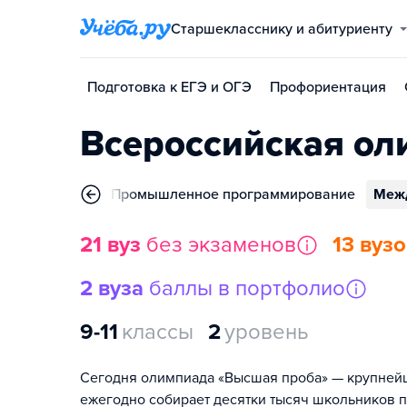
Старшекласснику и абитуриенту
Подготовка к ЕГЭ и ОГЭ
Профориентация
Всероссийская о
нных
Химия
Промышленное программирование
Меж
21 вуз
без экзаменов
13 вуз
2 вуза
баллы в портфолио
9-11
классы
2
уровень
Сегодня олимпиада «Высшая проба» — крупнейш
ежегодно собирает десятки тысяч школьников п