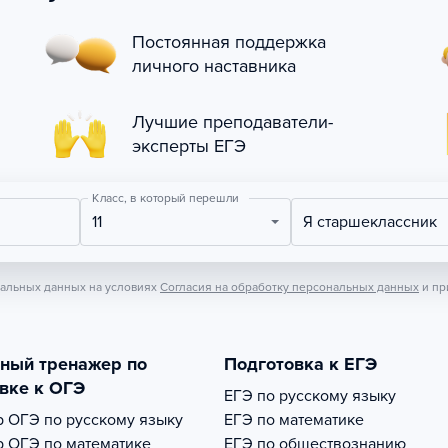
Постоянная поддержка
личного наставника
Лучшие преподаватели-
эксперты ЕГЭ
Класс, в который перешли
11
Я старшеклассник
нальных данных на условиях
Согласия на обработку персональных данных
и пр
тный тренажер по
Подготовка к ЕГЭ
вке к ОГЭ
ЕГЭ по русскому языку
р
ОГЭ по русскому языку
ЕГЭ по математике
р
ОГЭ по математике
ЕГЭ по обществознанию