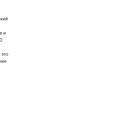
ский
в и
00
 это
ние