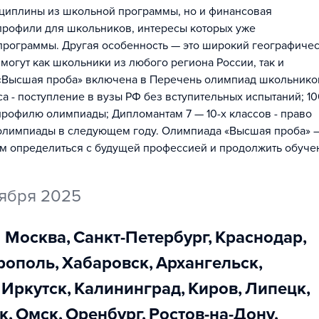
сциплины из школьной программы, но и финансовая
 профили для школьников, интересы которых уже
программы. Другая особенность — это широкий географиче
могут как школьники из любого региона России, так и
 «Высшая проба» включена в Перечень олимпиад школьнико
са - поступление в вузы РФ без вступительных испытаний; 1
профилю олимпиады; Дипломантам 7 — 10-х классов - право
 олимпиады в следующем году. Олимпиада «Высшая проба» –
им определиться с будущей профессией и продолжить обуче
оября 2025
Москва
,
Санкт-Петербург
,
Краснодар
,
врополь
,
Хабаровск
,
Архангельск
,
Иркутск
,
Калининград
,
Киров
,
Липецк
,
к
,
Омск
,
Оренбург
,
Ростов-на-Дону
,